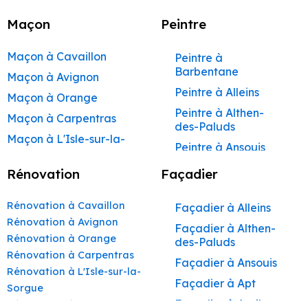
Maçon
Peintre
Maçon à Cavaillon
Peintre à
Barbentane
Maçon à Avignon
Peintre à Alleins
Maçon à Orange
Peintre à Althen-
Maçon à Carpentras
des-Paluds
Maçon à L'Isle-sur-la-
Peintre à Ansouis
Sorgue
Peintre à Apt
Rénovation
Façadier
Maçon à Apt
Peintre à Auribeau
Maçon à Pertuis
Rénovation à Cavaillon
Façadier à Alleins
Peintre à Aurons
Maçon à Sorgues
Rénovation à Avignon
Façadier à Althen-
Peintre à Avignon
Rénovation à Orange
Maçon à Le Pontet
des-Paluds
Peintre à
Rénovation à Carpentras
Maçon à Vaison-la-
Façadier à Ansouis
Beaumettes
Rénovation à L'Isle-sur-la-
Romaine
Façadier à Apt
Peintre à Beaumont-
Sorgue
Maçon à Bollène
de-Pertuis
Façadier à Auribeau
Rénovation à Apt