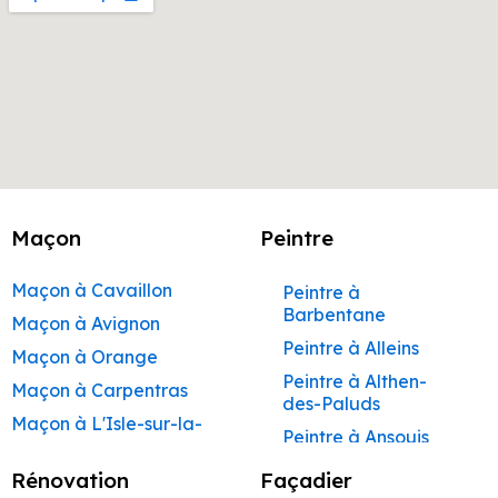
Maçon
Peintre
Maçon à Cavaillon
Peintre à
Barbentane
Maçon à Avignon
Peintre à Alleins
Maçon à Orange
Peintre à Althen-
Maçon à Carpentras
des-Paluds
Maçon à L'Isle-sur-la-
Peintre à Ansouis
Sorgue
Peintre à Apt
Rénovation
Façadier
Maçon à Apt