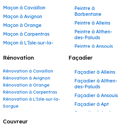
Maçon à Cavaillon
Peintre à
Barbentane
Maçon à Avignon
Peintre à Alleins
Maçon à Orange
Peintre à Althen-
Maçon à Carpentras
des-Paluds
Maçon à L'Isle-sur-la-
Peintre à Ansouis
Sorgue
Peintre à Apt
Rénovation
Façadier
Maçon à Apt
Peintre à Auribeau
Maçon à Pertuis
Rénovation à Cavaillon
Façadier à Alleins
Peintre à Aurons
Maçon à Sorgues
Rénovation à Avignon
Façadier à Althen-
Peintre à Avignon
Rénovation à Orange
Maçon à Le Pontet
des-Paluds
Peintre à
Rénovation à Carpentras
Maçon à Vaison-la-
Façadier à Ansouis
Beaumettes
Rénovation à L'Isle-sur-la-
Romaine
Façadier à Apt
Peintre à Beaumont-
Sorgue
Maçon à Bollène
de-Pertuis
Façadier à Auribeau
Rénovation à Apt
Maçon à Monteux
Peintre à Bédarrides
Rénovation à Pertuis
Couvreur
Façadier à Aurons
Rénovation à Sorgues
Maçon à Valréas
Peintre à Bollène
Façadier à