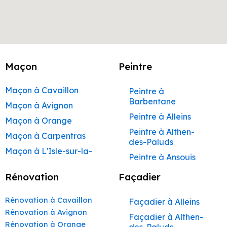
Maçon
Peintre
Maçon à Cavaillon
Peintre à
Barbentane
Maçon à Avignon
Peintre à Alleins
Maçon à Orange
Peintre à Althen-
Maçon à Carpentras
des-Paluds
Maçon à L'Isle-sur-la-
Peintre à Ansouis
Sorgue
Peintre à Apt
Rénovation
Façadier
Maçon à Apt
Peintre à Auribeau
Maçon à Pertuis
Rénovation à Cavaillon
Façadier à Alleins
Peintre à Aurons
Maçon à Sorgues
Rénovation à Avignon
Façadier à Althen-
Peintre à Avignon
Rénovation à Orange
Maçon à Le Pontet