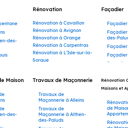
Rénovation
Façadier
Rénovation à Cavaillon
rbentane
Façadier 
Rénovation à Avignon
ins
Façadier 
Rénovation à Orange
des-Palu
hen-des-
Rénovation à Carpentras
Façadier
Rénovation à L'Isle-sur-la-
ouis
Façadier
Sorgue
Façadier
Rénovation à Apt
ibeau
Façadier
Rénovation à Pertuis
de Maison
Travaux de Maçonnerie
ons
Rénovation 
Façadier
Rénovation à Sorgues
AvignonF
Maisons et 
gnon
Rénovation à Le Pontet
de
Travaux de
Façadier
Rénovation à Vaison-la-
aumettes
ins
Maçonnerie à Alleins
Barbent
Rénovati
Romaine
aumont-
de Maiso
de
Travaux de
Façadier
Rénovation à Bollène
Appartem
hen-des-
Maçonnerie à Althen-
Beaumet
Rénovation à Monteux
des-Paluds
arrides
Rénovati
Façadier
Rénovation à Valréas