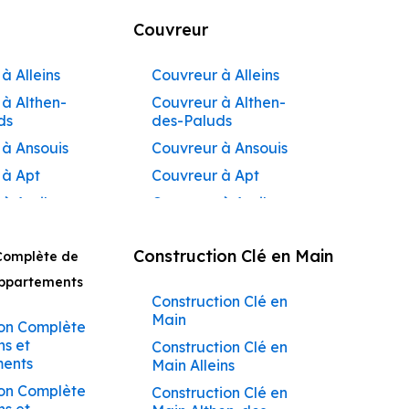
Couvreur
à Alleins
Couvreur à Alleins
à Althen-
Couvreur à Althen-
ds
des-Paluds
 à Ansouis
Couvreur à Ansouis
 à Apt
Couvreur à Apt
 à Auribeau
Couvreur à Auribeau
 à Aurons
Couvreur à Aurons
Construction Clé en Main
Complète de
 à
Couvreur à Avignon
açadier à
Appartements
Couvreur à
Construction Clé en
 à
Barbentane
Main
ane
on Complète
Couvreur à
ns et
Construction Clé en
 à
Beaumettes
ents
Main Alleins
tes
Couvreur à Beaumont-
on Complète
Construction Clé en
 à Beaumont-
de-Pertuis