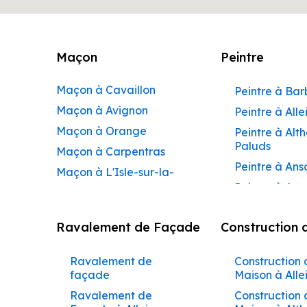
Maçon
Peintre
Maçon à Cavaillon
Peintre à Ba
Maçon à Avignon
Peintre à Alle
Maçon à Orange
Peintre à Alt
Paluds
Maçon à Carpentras
Peintre à Ans
Maçon à L'Isle-sur-la-
Peintre à Apt
Sorgue
Peintre à Aur
Maçon à Apt
Ravalement de Façade
Construction 
Peintre à Aur
Maçon à Pertuis
Peintre à Avi
Maçon à Sorgues
Ravalement de
Construction 
Peintre à Be
Maçon à Le Pontet
façade
Maison à Alle
Peintre à Be
Maçon à Vaison-la-
Ravalement de
Construction 
de-Pertuis