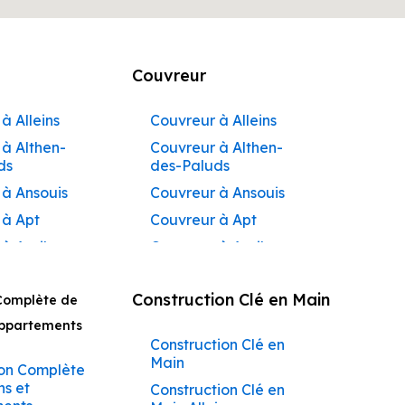
Couvreur
à Alleins
Couvreur à Alleins
à Althen-
Couvreur à Althen-
ds
des-Paluds
 à Ansouis
Couvreur à Ansouis
 à Apt
Couvreur à Apt
 à Auribeau
Couvreur à Auribeau
 à Aurons
Couvreur à Aurons
Construction Clé en Main
Complète de
 à
Couvreur à Avignon
açadier à
Appartements
Couvreur à
Construction Clé en
 à
Barbentane
Main
ane
on Complète
Couvreur à
ns et
Construction Clé en
 à
Beaumettes