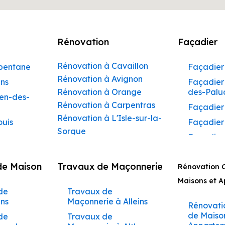
Rénovation
Façadier
Rénovation à Cavaillon
rbentane
Façadier 
Rénovation à Avignon
ins
Façadier 
Rénovation à Orange
des-Palu
hen-des-
Rénovation à Carpentras
Façadier
Rénovation à L'Isle-sur-la-
ouis
Façadier
Sorgue
Façadier
Rénovation à Apt
ibeau
Façadier
Rénovation à Pertuis
de Maison
Travaux de Maçonnerie
ons
Rénovation 
Façadier
Rénovation à Sorgues
AvignonF
Maisons et 
gnon
Rénovation à Le Pontet
de
Travaux de
Façadier
Rénovation à Vaison-la-
aumettes
ins
Maçonnerie à Alleins
Barbent
Rénovati
Romaine
aumont-
de Maiso
de
Travaux de
Façadier
Rénovation à Bollène