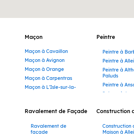
Maçon
Peintre
Maçon à Cavaillon
Peintre à Ba
Maçon à Avignon
Peintre à Alle
Maçon à Orange
Peintre à Alt
Paluds
Maçon à Carpentras
Peintre à Ans
Maçon à L'Isle-sur-la-
Peintre à Apt
Sorgue
Peintre à Aur
Maçon à Apt
Ravalement de Façade
Construction 
Peintre à Aur
Maçon à Pertuis
Peintre à Avi
Maçon à Sorgues
Ravalement de
Construction 
Peintre à Be
Maçon à Le Pontet
façade
Maison à Alle