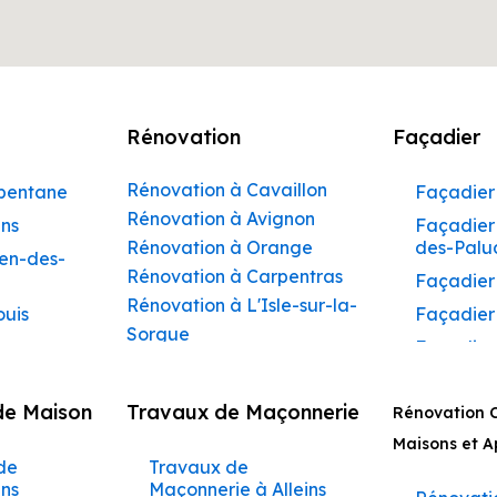
Rénovation
Façadier
Rénovation à Cavaillon
rbentane
Façadier 
Rénovation à Avignon
ins
Façadier 
Rénovation à Orange
des-Palu
hen-des-
Rénovation à Carpentras
Façadier
Rénovation à L'Isle-sur-la-
ouis
Façadier
Sorgue
Façadier
Rénovation à Apt
ibeau
Façadier
Rénovation à Pertuis
de Maison
Travaux de Maçonnerie
ons
Rénovation 
Façadier
Rénovation à Sorgues
AvignonF
Maisons et 
gnon
Rénovation à Le Pontet
de
Travaux de
Façadier
Rénovation à Vaison-la-
aumettes
ins
Maçonnerie à Alleins
Barbent