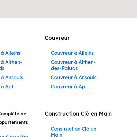
Couvreur
à Alleins
Couvreur à Alleins
à Althen-
Couvreur à Althen-
ds
des-Paluds
 à Ansouis
Couvreur à Ansouis
 à Apt
Couvreur à Apt
 à Auribeau
Couvreur à Auribeau
 à Aurons
Couvreur à Aurons
Construction Clé en Main
Complète de
 à
Couvreur à Avignon
açadier à
Appartements
Couvreur à
Construction Clé en
 à
Barbentane
Main
ane