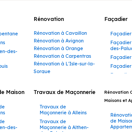
Rénovation
Façadier
Rénovation à Cavaillon
rbentane
Façadier 
Rénovation à Avignon
ins
Façadier 
Rénovation à Orange
des-Palu
hen-des-
Rénovation à Carpentras
Façadier
Rénovation à L'Isle-sur-la-
ouis
Façadier
Sorgue
Façadier
Rénovation à Apt
ibeau
Façadier
Rénovation à Pertuis
de Maison
Travaux de Maçonnerie
ons
Rénovation 
Façadier
Rénovation à Sorgues
AvignonF
Maisons et 
gnon
Rénovation à Le Pontet
de
Travaux de
Façadier
Rénovation à Vaison-la-
aumettes
ins
Maçonnerie à Alleins
Barbent
Rénovati
Romaine
aumont-
de Maiso
de
Travaux de
Façadier
Rénovation à Bollène
Appartem
hen-des-
Maçonnerie à Althen-
Beaumet