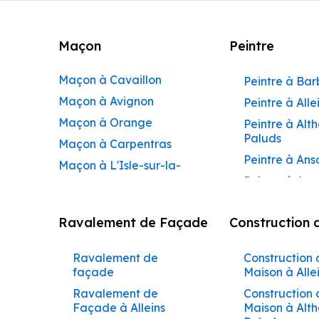
Maçon
Peintre
Maçon à Cavaillon
Peintre à Ba
Maçon à Avignon
Peintre à Alle
Maçon à Orange
Peintre à Alt
Paluds
Maçon à Carpentras
Peintre à Ans
Maçon à L'Isle-sur-la-
Peintre à Apt
Sorgue
Peintre à Aur
Maçon à Apt
Ravalement de Façade
Construction 
Peintre à Aur
Maçon à Pertuis
Peintre à Avi
Maçon à Sorgues
Ravalement de
Construction 
Peintre à Be
Maçon à Le Pontet
façade
Maison à Alle
Peintre à Be
Maçon à Vaison-la-
Ravalement de
Construction 
de-Pertuis
Façade à Alleins
Maison à Alt
Romaine