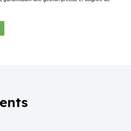
ients