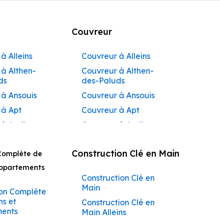
Couvreur
à Alleins
Couvreur à Alleins
à Althen-
Couvreur à Althen-
ds
des-Paluds
 à Ansouis
Couvreur à Ansouis
 à Apt
Couvreur à Apt
 à Auribeau
Couvreur à Auribeau
 à Aurons
Couvreur à Aurons
Construction Clé en Main
Complète de
 à
Couvreur à Avignon
açadier à
Appartements
Couvreur à
Construction Clé en
 à
Barbentane
Main
ane
on Complète
Couvreur à
ns et
Construction Clé en
 à
Beaumettes
ents
Main Alleins
tes
Couvreur à Beaumont-