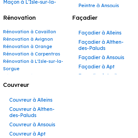
Maçon à L'Isle-sur-la-
Peintre à Ansouis
Sorgue
Peintre à Apt
Rénovation
Façadier
Maçon à Apt
Peintre à Auribeau
Maçon à Pertuis
Rénovation à Cavaillon
Façadier à Alleins
Peintre à Aurons
Maçon à Sorgues
Rénovation à Avignon
Façadier à Althen-
Peintre à Avignon
Rénovation à Orange
Maçon à Le Pontet
des-Paluds
Peintre à
Rénovation à Carpentras
Maçon à Vaison-la-
Façadier à Ansouis
Beaumettes
Rénovation à L'Isle-sur-la-
Romaine
Façadier à Apt
Peintre à Beaumont-
Sorgue
Maçon à Bollène
de-Pertuis
Façadier à Auribeau
Rénovation à Apt
Maçon à Monteux
Peintre à Bédarrides
Rénovation à Pertuis
Couvreur
Façadier à Aurons
Rénovation à Sorgues
Maçon à Valréas
Peintre à Bollène
Façadier à
Rénovation à Le Pontet
Couvreur à Alleins
AvignonFaçadier à
Maçon à Morières-lès-
Peintre à Bonnieux
Rénovation à Vaison-la-
Avignon
Couvreur à Althen-
Façadier à
Peintre à Buoux
Romaine
des-Paluds
Barbentane
Maçon à Vedène
Peintre à Cabannes
Rénovation à Bollène
Couvreur à Ansouis
Façadier à
Maçon à Pernes-les-
Rénovation à Monteux
Peintre à Cabrières-
Beaumettes
Couvreur à Apt
d’Aigues
Rénovation à Valréas
Fontaines