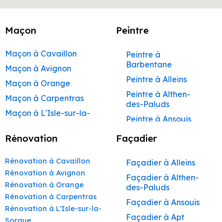
Maçon
Peintre
Maçon à Cavaillon
Peintre à
Barbentane
Maçon à Avignon
Peintre à Alleins
Maçon à Orange
Peintre à Althen-
Maçon à Carpentras
des-Paluds
Maçon à L'Isle-sur-la-
Peintre à Ansouis
Sorgue
Peintre à Apt
Rénovation
Façadier
Maçon à Apt
Peintre à Auribeau
Maçon à Pertuis
Rénovation à Cavaillon
Façadier à Alleins
Peintre à Aurons
Maçon à Sorgues
Rénovation à Avignon
Façadier à Althen-
Peintre à Avignon
Rénovation à Orange
Maçon à Le Pontet
des-Paluds
Peintre à
Rénovation à Carpentras
Maçon à Vaison-la-
Façadier à Ansouis
Beaumettes
Rénovation à L'Isle-sur-la-
Romaine
Façadier à Apt
Peintre à Beaumont-
Sorgue