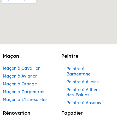
Maçon
Peintre
Maçon à Cavaillon
Peintre à
Barbentane
Maçon à Avignon
Peintre à Alleins
Maçon à Orange
Peintre à Althen-
Maçon à Carpentras
des-Paluds
Maçon à L'Isle-sur-la-
Peintre à Ansouis
Sorgue
Peintre à Apt
Rénovation
Façadier
Maçon à Apt