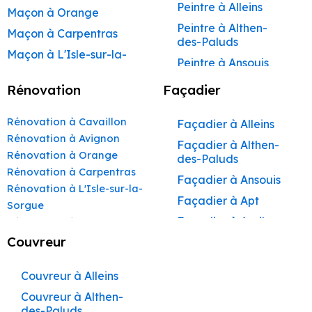
Peintre à Alleins
Maçon à Orange
Peintre à Althen-
Maçon à Carpentras
des-Paluds
Maçon à L'Isle-sur-la-
Peintre à Ansouis
Sorgue
Peintre à Apt
Rénovation
Façadier
Maçon à Apt
Peintre à Auribeau
Maçon à Pertuis
Rénovation à Cavaillon
Façadier à Alleins
Peintre à Aurons
Maçon à Sorgues
Rénovation à Avignon
Façadier à Althen-
Peintre à Avignon
Rénovation à Orange
Maçon à Le Pontet
des-Paluds
Peintre à
Rénovation à Carpentras
Maçon à Vaison-la-
Façadier à Ansouis
Beaumettes
Rénovation à L'Isle-sur-la-
Romaine
Façadier à Apt
Peintre à Beaumont-
Sorgue
Maçon à Bollène
de-Pertuis
Façadier à Auribeau
Rénovation à Apt
Maçon à Monteux
Peintre à Bédarrides
Rénovation à Pertuis
Couvreur
Façadier à Aurons
Rénovation à Sorgues
Maçon à Valréas
Peintre à Bollène
Façadier à
Rénovation à Le Pontet
Couvreur à Alleins
AvignonFaçadier à
Maçon à Morières-lès-
Peintre à Bonnieux
Rénovation à Vaison-la-
Avignon
Couvreur à Althen-
Façadier à
Peintre à Buoux
Romaine
des-Paluds