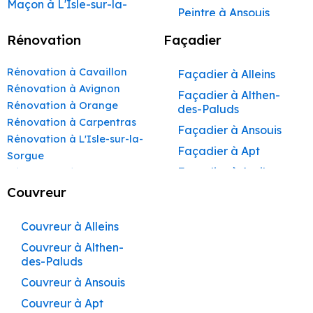
Maçon à L'Isle-sur-la-
Peintre à Ansouis
Sorgue
Peintre à Apt
Rénovation
Façadier
Maçon à Apt
Peintre à Auribeau
Maçon à Pertuis
Rénovation à Cavaillon
Façadier à Alleins
Peintre à Aurons
Maçon à Sorgues
Rénovation à Avignon
Façadier à Althen-
Peintre à Avignon
Rénovation à Orange
Maçon à Le Pontet
des-Paluds
Peintre à
Rénovation à Carpentras
Maçon à Vaison-la-
Façadier à Ansouis
Beaumettes
Rénovation à L'Isle-sur-la-
Romaine
Façadier à Apt
Peintre à Beaumont-
Sorgue
Maçon à Bollène
de-Pertuis
Façadier à Auribeau
Rénovation à Apt
Maçon à Monteux
Peintre à Bédarrides
Rénovation à Pertuis
Couvreur
Façadier à Aurons
Rénovation à Sorgues
Maçon à Valréas
Peintre à Bollène
Façadier à
Rénovation à Le Pontet
Couvreur à Alleins
AvignonFaçadier à
Maçon à Morières-lès-
Peintre à Bonnieux
Rénovation à Vaison-la-
Avignon
Couvreur à Althen-
Façadier à
Peintre à Buoux
Romaine
des-Paluds
Barbentane
Maçon à Vedène
Peintre à Cabannes
Rénovation à Bollène
Couvreur à Ansouis
Façadier à
Maçon à Pernes-les-
Rénovation à Monteux
Peintre à Cabrières-
Beaumettes
Couvreur à Apt
d’Aigues
Rénovation à Valréas
Fontaines