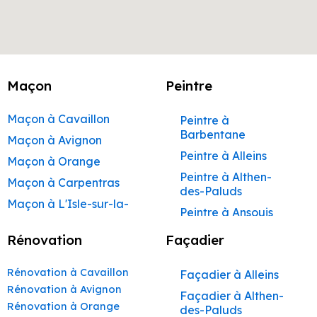
Maçon
Peintre
Maçon à Cavaillon
Peintre à
Barbentane
Maçon à Avignon
Peintre à Alleins
Maçon à Orange
Peintre à Althen-
Maçon à Carpentras
des-Paluds
Maçon à L'Isle-sur-la-
Peintre à Ansouis
Sorgue
Peintre à Apt
Rénovation
Façadier
Maçon à Apt
Peintre à Auribeau
Maçon à Pertuis
Rénovation à Cavaillon
Façadier à Alleins
Peintre à Aurons
Maçon à Sorgues
Rénovation à Avignon
Façadier à Althen-
Peintre à Avignon
Rénovation à Orange
Maçon à Le Pontet
des-Paluds