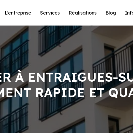
L’entreprise
Services
Réalisations
Blog
Inf
ER À ENTRAIGUES-S
ENT RAPIDE ET QU