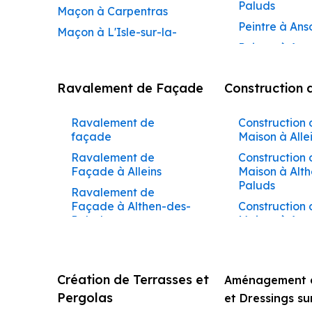
Paluds
Maçon à Carpentras
Peintre à Ans
Maçon à L'Isle-sur-la-
Peintre à Apt
Sorgue
Peintre à Aur
Maçon à Apt
Ravalement de Façade
Construction 
Peintre à Aur
Maçon à Pertuis
Peintre à Avi
Maçon à Sorgues
Ravalement de
Construction 
Peintre à Be
Maçon à Le Pontet
façade
Maison à Alle
Peintre à Be
Maçon à Vaison-la-
Ravalement de
Construction 
de-Pertuis
Façade à Alleins
Maison à Alt
Romaine
Paluds
Peintre à Béd
Ravalement de
Maçon à Bollène
Façade à Althen-des-
Construction 
Peintre à Bol
Maçon à Monteux
Paluds
Maison à Aur
Peintre à Bon
Maçon à Valréas
Ravalement de
Construction 
Peintre à Bu
Façade à Ansouis
Maison à Bar
Maçon à Morières-lès-
Peintre à Ca
Avignon
Ravalement de
Construction 
Création de Terrasses et
Aménagement d
Façade à Apt
Maison à Béd
Peintre à Cab
Maçon à Vedène
Pergolas
et Dressings s
d’Aigues
Ravalement de
Construction 