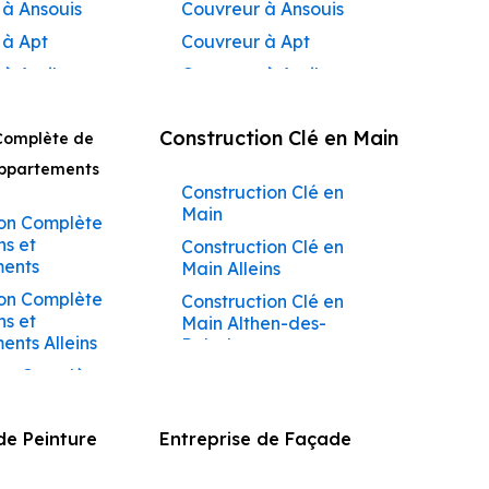
 à Ansouis
Couvreur à Ansouis
 à Apt
Couvreur à Apt
 à Auribeau
Couvreur à Auribeau
 à Aurons
Couvreur à Aurons
Construction Clé en Main
Complète de
 à
Couvreur à Avignon
açadier à
Appartements
Couvreur à
Construction Clé en
 à
Barbentane
Main
ane
on Complète
Couvreur à
ns et
Construction Clé en
 à
Beaumettes
ents
Main Alleins
tes
Couvreur à Beaumont-
on Complète
Construction Clé en
 à Beaumont-
de-Pertuis
ns et
Main Althen-des-
s
Couvreur à Bédarrides
nts Alleins
Paluds
 à Bédarrides
Couvreur à Bollène
on Complète
Construction Clé en
 à Bollène
ns et
Main Ansouis
Couvreur à Bonnieux
ents Althen-
 à Bonnieux
Construction Clé en
Couvreur à Buoux
de Peinture
Entreprise de Façade
ds
Main Apt
 à Buoux
Couvreur à Cabannes
on Complète
Construction Clé en