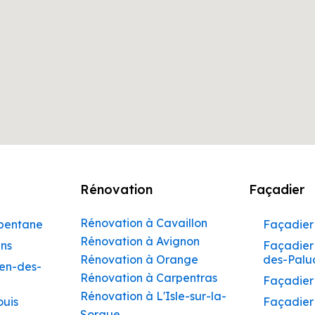
Rénovation
Façadier
Rénovation à Cavaillon
rbentane
Façadier 
Rénovation à Avignon
ins
Façadier 
Rénovation à Orange
des-Palu
hen-des-
Rénovation à Carpentras
Façadier
Rénovation à L'Isle-sur-la-
ouis
Façadier
Sorgue