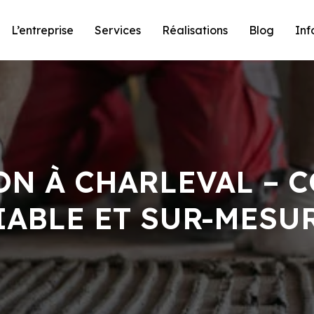
L’entreprise
Services
Réalisations
Blog
Inf
ON À CHARLEVAL – 
IABLE ET SUR-MESU