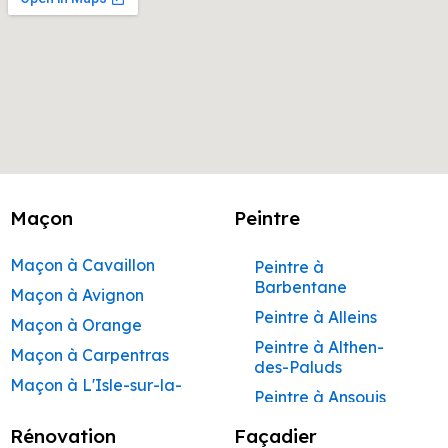
Maçon
Peintre
Maçon à Cavaillon
Peintre à
Barbentane
Maçon à Avignon
Peintre à Alleins
Maçon à Orange
Peintre à Althen-
Maçon à Carpentras
des-Paluds
Maçon à L'Isle-sur-la-
Peintre à Ansouis
Sorgue
Peintre à Apt
Rénovation
Façadier
Maçon à Apt