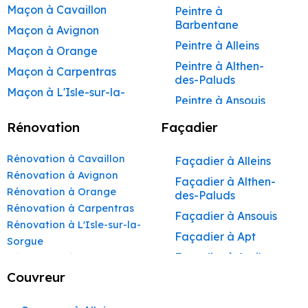
Maçon à Cavaillon
Peintre à
Barbentane
Maçon à Avignon
Peintre à Alleins
Maçon à Orange
Peintre à Althen-
Maçon à Carpentras
des-Paluds
Maçon à L'Isle-sur-la-
Peintre à Ansouis
Sorgue
Peintre à Apt
Rénovation
Façadier
Maçon à Apt
Peintre à Auribeau
Maçon à Pertuis
Rénovation à Cavaillon
Façadier à Alleins
Peintre à Aurons
Maçon à Sorgues
Rénovation à Avignon
Façadier à Althen-
Peintre à Avignon
Rénovation à Orange
Maçon à Le Pontet
des-Paluds
Peintre à
Rénovation à Carpentras
Maçon à Vaison-la-
Façadier à Ansouis
Beaumettes
Rénovation à L'Isle-sur-la-
Romaine
Façadier à Apt
Peintre à Beaumont-
Sorgue
Maçon à Bollène
de-Pertuis
Façadier à Auribeau
Rénovation à Apt
Maçon à Monteux
Peintre à Bédarrides
Rénovation à Pertuis
Couvreur
Façadier à Aurons
Rénovation à Sorgues
Maçon à Valréas
Peintre à Bollène
Façadier à
Rénovation à Le Pontet