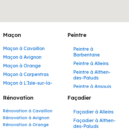
Maçon
Peintre
Maçon à Cavaillon
Peintre à
Barbentane
Maçon à Avignon
Peintre à Alleins
Maçon à Orange
Peintre à Althen-
Maçon à Carpentras
des-Paluds
Maçon à L'Isle-sur-la-
Peintre à Ansouis
Sorgue
Peintre à Apt
Rénovation
Façadier
Maçon à Apt
Peintre à Auribeau
Maçon à Pertuis
Rénovation à Cavaillon
Façadier à Alleins
Peintre à Aurons
Maçon à Sorgues
Rénovation à Avignon
Façadier à Althen-
Peintre à Avignon
Rénovation à Orange
Maçon à Le Pontet
des-Paluds