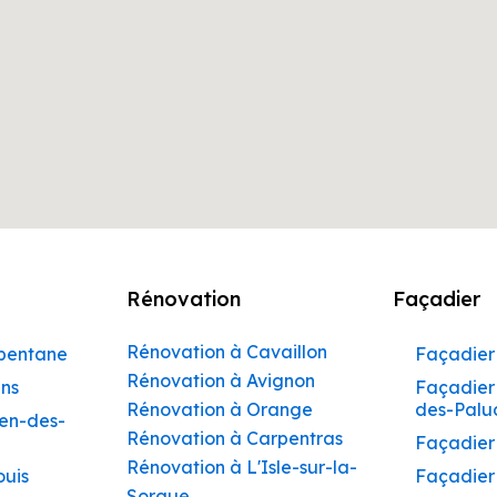
Rénovation
Façadier
Rénovation à Cavaillon
rbentane
Façadier 
Rénovation à Avignon
ins
Façadier 
Rénovation à Orange
des-Palu
hen-des-
Rénovation à Carpentras
Façadier
Rénovation à L'Isle-sur-la-
ouis
Façadier
Sorgue