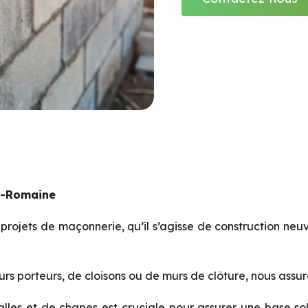
a-Romaine
ojets de maçonnerie, qu’il s’agisse de construction neuv
urs porteurs, de cloisons ou de murs de clôture, nous assur
les et de chapes est cruciale pour assurer une base sol