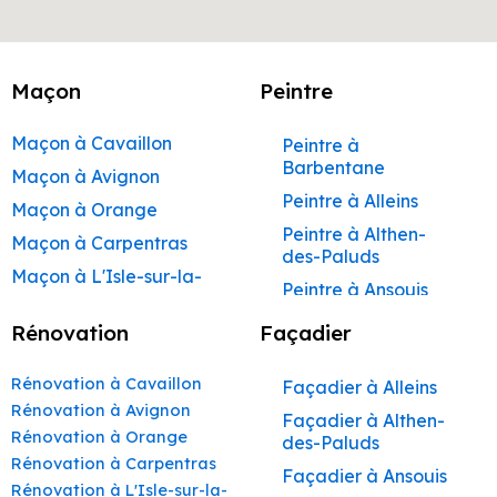
Maçon
Peintre
Maçon à Cavaillon
Peintre à
Barbentane
Maçon à Avignon
Peintre à Alleins
Maçon à Orange
Peintre à Althen-
Maçon à Carpentras
des-Paluds
Maçon à L'Isle-sur-la-
Peintre à Ansouis
Sorgue
Peintre à Apt
Rénovation
Façadier
Maçon à Apt
Peintre à Auribeau
Maçon à Pertuis
Rénovation à Cavaillon
Façadier à Alleins
Peintre à Aurons
Maçon à Sorgues
Rénovation à Avignon
Façadier à Althen-
Peintre à Avignon
Rénovation à Orange
Maçon à Le Pontet
des-Paluds
Peintre à
Rénovation à Carpentras
Maçon à Vaison-la-
Façadier à Ansouis
Beaumettes
Rénovation à L'Isle-sur-la-