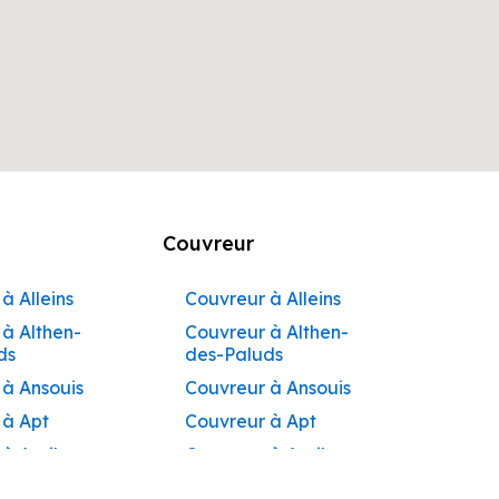
Couvreur
à Alleins
Couvreur à Alleins
à Althen-
Couvreur à Althen-
ds
des-Paluds
 à Ansouis
Couvreur à Ansouis
 à Apt
Couvreur à Apt
 à Auribeau
Couvreur à Auribeau
 à Aurons
Couvreur à Aurons