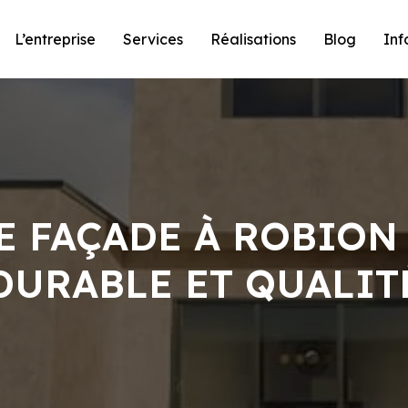
L’entreprise
Services
Réalisations
Blog
Inf
E FAÇADE À ROBION
DURABLE ET QUALIT