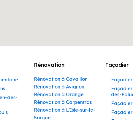
Rénovation
Façadier
Rénovation à Cavaillon
rbentane
Façadier 
Rénovation à Avignon
ins
Façadier 
Rénovation à Orange
des-Palu
hen-des-
Rénovation à Carpentras
Façadier
Rénovation à L'Isle-sur-la-
ouis
Façadier
Sorgue
Façadier
Rénovation à Apt
ibeau
Façadier