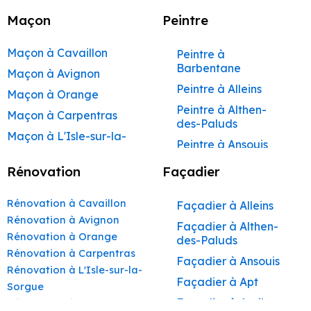
Maçon
Peintre
Maçon à Cavaillon
Peintre à
Barbentane
Maçon à Avignon
Peintre à Alleins
Maçon à Orange
Peintre à Althen-
Maçon à Carpentras
des-Paluds
Maçon à L'Isle-sur-la-
Peintre à Ansouis
Sorgue
Peintre à Apt
Rénovation
Façadier
Maçon à Apt
Peintre à Auribeau
Maçon à Pertuis
Rénovation à Cavaillon
Façadier à Alleins
Peintre à Aurons
Maçon à Sorgues
Rénovation à Avignon
Façadier à Althen-
Peintre à Avignon
Rénovation à Orange
Maçon à Le Pontet
des-Paluds
Peintre à
Rénovation à Carpentras
Maçon à Vaison-la-
Façadier à Ansouis
Beaumettes
Rénovation à L'Isle-sur-la-
Romaine
Façadier à Apt
Peintre à Beaumont-
Sorgue
Maçon à Bollène
de-Pertuis
Façadier à Auribeau
Rénovation à Apt