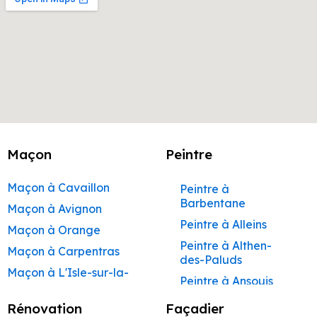
Maçon
Peintre
Maçon à Cavaillon
Peintre à
Barbentane
Maçon à Avignon
Peintre à Alleins
Maçon à Orange
Peintre à Althen-
Maçon à Carpentras
des-Paluds
Maçon à L'Isle-sur-la-
Peintre à Ansouis
Sorgue
Peintre à Apt
Rénovation
Façadier
Maçon à Apt