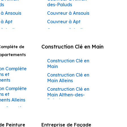
ds
des-Paluds
 à Ansouis
Couvreur à Ansouis
 à Apt
Couvreur à Apt
 à Auribeau
Couvreur à Auribeau
 à Aurons
Couvreur à Aurons
Construction Clé en Main
Complète de
 à
Couvreur à Avignon
açadier à
Appartements
Couvreur à
Construction Clé en
 à
Barbentane
Main
ane
on Complète
Couvreur à
ns et
Construction Clé en
 à
Beaumettes
ents
Main Alleins
tes
Couvreur à Beaumont-
on Complète
Construction Clé en
 à Beaumont-
de-Pertuis
ns et
Main Althen-des-
s
Couvreur à Bédarrides
nts Alleins
Paluds
 à Bédarrides
Couvreur à Bollène
on Complète
Construction Clé en
 à Bollène
ns et
Main Ansouis
Couvreur à Bonnieux
ents Althen-
 à Bonnieux
Construction Clé en
Couvreur à Buoux
de Peinture
Entreprise de Façade
ds