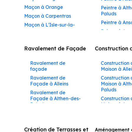
Maçon à Orange
Peintre à Alt
Paluds
Maçon à Carpentras
Peintre à Ans
Maçon à L'Isle-sur-la-
Peintre à Apt
Sorgue
Peintre à Aur
Maçon à Apt
Ravalement de Façade
Construction 
Peintre à Aur
Maçon à Pertuis
Peintre à Avi
Maçon à Sorgues
Ravalement de
Construction 
Peintre à Be
Maçon à Le Pontet
façade
Maison à Alle
Peintre à Be
Maçon à Vaison-la-
Ravalement de
Construction 
de-Pertuis
Façade à Alleins
Maison à Alt
Romaine
Paluds
Peintre à Béd
Ravalement de
Maçon à Bollène
Façade à Althen-des-
Construction 
Peintre à Bol
Maçon à Monteux
Paluds
Maison à Aur
Peintre à Bon
Maçon à Valréas
Ravalement de
Construction 
Peintre à Bu
Façade à Ansouis
Maison à Bar
Maçon à Morières-lès-
Peintre à Ca
Avignon
Ravalement de
Construction 
Création de Terrasses et
Aménagement d