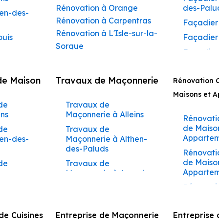
Rénovation à Orange
des-Palu
hen-des-
Rénovation à Carpentras
Façadier
Rénovation à L'Isle-sur-la-
ouis
Façadier
Sorgue
Façadier
Rénovation à Apt
ibeau
Façadier
Rénovation à Pertuis
de Maison
Travaux de Maçonnerie
ons
Rénovation 
Façadier
Rénovation à Sorgues
AvignonF
Maisons et 
gnon
Rénovation à Le Pontet
de
Travaux de
Façadier
Rénovation à Vaison-la-
aumettes
ins
Maçonnerie à Alleins
Barbent
Rénovati
Romaine
aumont-
de Maiso
de
Travaux de
Façadier
Rénovation à Bollène
Appartem
hen-des-
Maçonnerie à Althen-
Beaumet
Rénovation à Monteux
des-Paluds
arrides
Rénovati
Façadier
Rénovation à Valréas
de Maiso
de
Travaux de
lène
de-Pertui
Apparteme
ons
Rénovation à Morières-lès-
Maçonnerie à Ansouis
nieux
Façadier
Avignon
Rénovati
de
Travaux de
oux
Façadier
de Maiso
bentane
Maçonnerie à Apt
Rénovation à Vedène
Appartem
bannes
Façadier
Rénovation à Pernes-les-
de
Travaux de
e Cuisines
Entreprise de Maçonnerie
Entreprise 
des-Palu