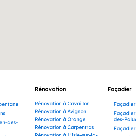
Rénovation
Façadier
Rénovation à Cavaillon
rbentane
Façadier 
Rénovation à Avignon
ins
Façadier 
Rénovation à Orange
des-Palu
hen-des-
Rénovation à Carpentras
Façadier
Rénovation à L'Isle-sur-la-