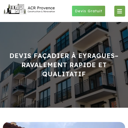
Skip
to
Devis Gratuit
content
DEVIS FAÇADIER À EYRAGUES–
RAVALEMENT RAPIDE ET
QUALITATIF