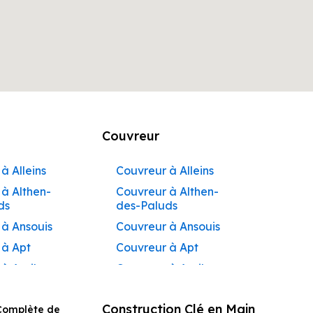
Couvreur
à Alleins
Couvreur à Alleins
à Althen-
Couvreur à Althen-
ds
des-Paluds
 à Ansouis
Couvreur à Ansouis
 à Apt
Couvreur à Apt
 à Auribeau
Couvreur à Auribeau
 à Aurons
Couvreur à Aurons
Construction Clé en Main
Complète de
 à
Couvreur à Avignon