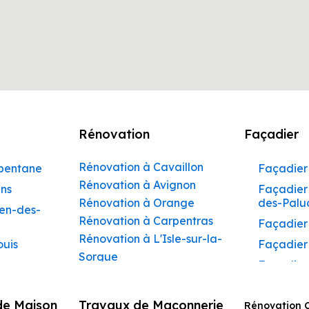
Rénovation
Façadier
Rénovation à Cavaillon
rbentane
Façadier 
Rénovation à Avignon
ins
Façadier 
Rénovation à Orange
des-Palu
hen-des-
Rénovation à Carpentras
Façadier
Rénovation à L'Isle-sur-la-
ouis
Façadier
Sorgue
Façadier
Rénovation à Apt
ibeau
Façadier
Rénovation à Pertuis
de Maison
Travaux de Maçonnerie
ons
Rénovation 
Façadier