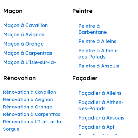
Maçon
Peintre
Maçon à Cavaillon
Peintre à
Barbentane
Maçon à Avignon
Peintre à Alleins
Maçon à Orange
Peintre à Althen-
Maçon à Carpentras
des-Paluds
Maçon à L'Isle-sur-la-
Peintre à Ansouis
Sorgue
Peintre à Apt
Rénovation
Façadier
Maçon à Apt
Peintre à Auribeau
Maçon à Pertuis
Rénovation à Cavaillon
Façadier à Alleins
Peintre à Aurons
Maçon à Sorgues
Rénovation à Avignon
Façadier à Althen-
Peintre à Avignon
Rénovation à Orange
Maçon à Le Pontet
des-Paluds
Peintre à
Rénovation à Carpentras
Maçon à Vaison-la-
Façadier à Ansouis
Beaumettes
Rénovation à L'Isle-sur-la-
Romaine
Façadier à Apt
Peintre à Beaumont-
Sorgue
Maçon à Bollène
de-Pertuis
Façadier à Auribeau
Rénovation à Apt