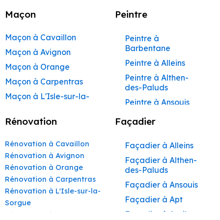
Maçon
Peintre
Maçon à Cavaillon
Peintre à
Barbentane
Maçon à Avignon
Peintre à Alleins
Maçon à Orange
Peintre à Althen-
Maçon à Carpentras
des-Paluds
Maçon à L'Isle-sur-la-
Peintre à Ansouis
Sorgue
Peintre à Apt
Rénovation
Façadier
Maçon à Apt
Peintre à Auribeau
Maçon à Pertuis
Rénovation à Cavaillon
Façadier à Alleins
Peintre à Aurons
Maçon à Sorgues
Rénovation à Avignon
Façadier à Althen-
Peintre à Avignon
Rénovation à Orange
Maçon à Le Pontet
des-Paluds
Peintre à
Rénovation à Carpentras
Maçon à Vaison-la-
Façadier à Ansouis
Beaumettes
Rénovation à L'Isle-sur-la-
Romaine
Façadier à Apt
Peintre à Beaumont-
Sorgue
Maçon à Bollène
de-Pertuis
Façadier à Auribeau
Rénovation à Apt