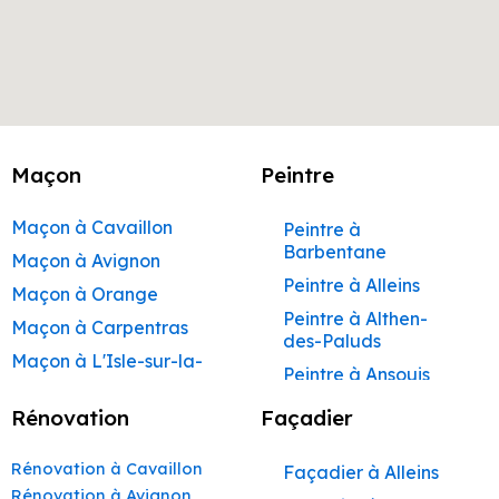
Maçon
Peintre
Maçon à Cavaillon
Peintre à
Barbentane
Maçon à Avignon
Peintre à Alleins
Maçon à Orange
Peintre à Althen-
Maçon à Carpentras
des-Paluds
Maçon à L'Isle-sur-la-
Peintre à Ansouis
Sorgue
Peintre à Apt
Rénovation
Façadier
Maçon à Apt
Peintre à Auribeau
Maçon à Pertuis
Rénovation à Cavaillon
Façadier à Alleins
Peintre à Aurons
Maçon à Sorgues
Rénovation à Avignon