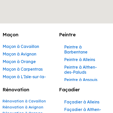
Maçon
Peintre
Maçon à Cavaillon
Peintre à
Barbentane
Maçon à Avignon
Peintre à Alleins
Maçon à Orange
Peintre à Althen-
Maçon à Carpentras
des-Paluds
Maçon à L'Isle-sur-la-
Peintre à Ansouis
Sorgue
Peintre à Apt
Rénovation
Façadier
Maçon à Apt
Peintre à Auribeau
Maçon à Pertuis
Rénovation à Cavaillon
Façadier à Alleins
Peintre à Aurons
Maçon à Sorgues
Rénovation à Avignon
Façadier à Althen-
Peintre à Avignon