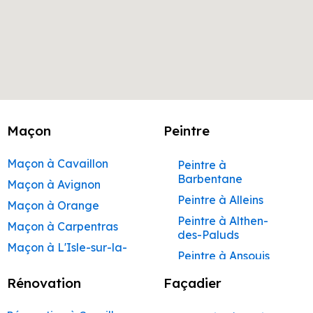
Maçon
Peintre
Maçon à Cavaillon
Peintre à
Barbentane
Maçon à Avignon
Peintre à Alleins
Maçon à Orange
Peintre à Althen-
Maçon à Carpentras
des-Paluds
Maçon à L'Isle-sur-la-
Peintre à Ansouis
Sorgue
Peintre à Apt
Rénovation
Façadier
Maçon à Apt
Peintre à Auribeau
Maçon à Pertuis