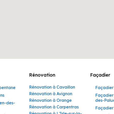
Rénovation
Façadier
Rénovation à Cavaillon
rbentane
Façadier 
Rénovation à Avignon
ins
Façadier 
Rénovation à Orange
des-Palu
hen-des-
Rénovation à Carpentras
Façadier
Rénovation à L'Isle-sur-la-