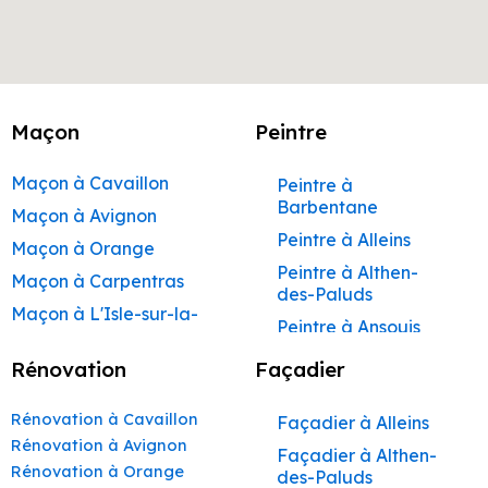
Maçon
Peintre
Maçon à Cavaillon
Peintre à
Barbentane
Maçon à Avignon
Peintre à Alleins
Maçon à Orange
Peintre à Althen-
Maçon à Carpentras
des-Paluds
Maçon à L'Isle-sur-la-
Peintre à Ansouis
Sorgue
Peintre à Apt
Rénovation
Façadier
Maçon à Apt
Peintre à Auribeau
Maçon à Pertuis
Rénovation à Cavaillon
Façadier à Alleins
Peintre à Aurons
Maçon à Sorgues
Rénovation à Avignon
Façadier à Althen-
Peintre à Avignon
Rénovation à Orange
Maçon à Le Pontet
des-Paluds