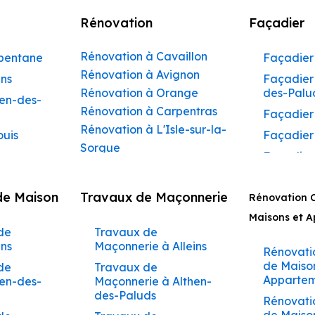
Rénovation
Façadier
Rénovation à Cavaillon
rbentane
Façadier 
Rénovation à Avignon
ins
Façadier 
Rénovation à Orange
des-Palu
hen-des-
Rénovation à Carpentras
Façadier
Rénovation à L'Isle-sur-la-
ouis
Façadier
Sorgue
Façadier
Rénovation à Apt
ibeau
Façadier
Rénovation à Pertuis
de Maison
Travaux de Maçonnerie
ons
Rénovation 
Façadier
Rénovation à Sorgues
AvignonF
Maisons et 
gnon
Rénovation à Le Pontet
de
Travaux de
Façadier
Rénovation à Vaison-la-
aumettes
ins
Maçonnerie à Alleins
Barbent
Rénovati
Romaine
aumont-
de Maiso
de
Travaux de
Façadier
Rénovation à Bollène
Appartem
hen-des-
Maçonnerie à Althen-
Beaumet
Rénovation à Monteux
des-Paluds
arrides
Rénovati
Façadier
Rénovation à Valréas