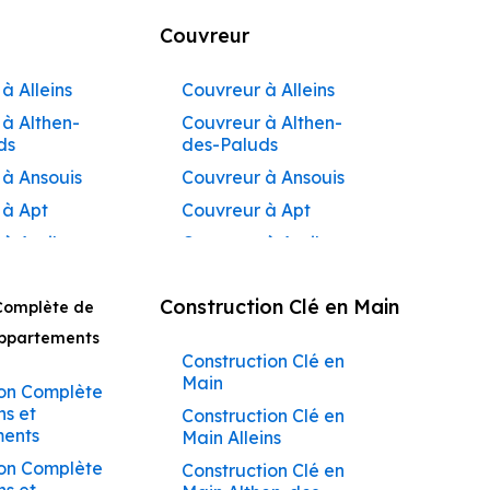
Couvreur
à Alleins
Couvreur à Alleins
à Althen-
Couvreur à Althen-
ds
des-Paluds
 à Ansouis
Couvreur à Ansouis
 à Apt
Couvreur à Apt
 à Auribeau
Couvreur à Auribeau
 à Aurons
Couvreur à Aurons
Construction Clé en Main
Complète de
 à
Couvreur à Avignon
açadier à
Appartements
Couvreur à
Construction Clé en
 à
Barbentane
Main
ane
on Complète
Couvreur à
ns et
Construction Clé en
 à
Beaumettes
ents
Main Alleins
tes
Couvreur à Beaumont-
on Complète
Construction Clé en
 à Beaumont-
de-Pertuis