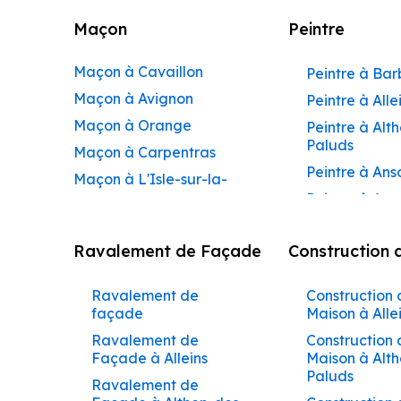
Maçon
Peintre
Maçon à Cavaillon
Peintre à Ba
Maçon à Avignon
Peintre à Alle
Maçon à Orange
Peintre à Alt
Paluds
Maçon à Carpentras
Peintre à Ans
Maçon à L'Isle-sur-la-
Peintre à Apt
Sorgue
Peintre à Aur
Maçon à Apt
Ravalement de Façade
Construction 
Peintre à Aur
Maçon à Pertuis
Peintre à Avi
Maçon à Sorgues
Ravalement de
Construction 
Peintre à Be
Maçon à Le Pontet
façade
Maison à Alle
Peintre à Be
Maçon à Vaison-la-
Ravalement de
Construction 
de-Pertuis
Façade à Alleins
Maison à Alt
Romaine
Paluds
Peintre à Béd
Ravalement de
Maçon à Bollène