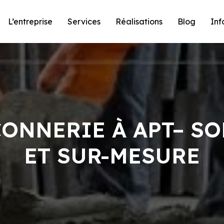
L’entreprise
Services
Réalisations
Blog
Inf
ÇONNERIE À APT– SO
ET SUR-MESURE