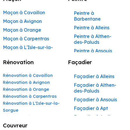
Maçon à Cavaillon
Peintre à
Barbentane
Maçon à Avignon
Peintre à Alleins
Maçon à Orange
Peintre à Althen-
Maçon à Carpentras
des-Paluds
Maçon à L'Isle-sur-la-
Peintre à Ansouis
Sorgue
Peintre à Apt
Rénovation
Façadier
Maçon à Apt
Peintre à Auribeau
Maçon à Pertuis
Rénovation à Cavaillon
Façadier à Alleins
Peintre à Aurons
Maçon à Sorgues
Rénovation à Avignon
Façadier à Althen-
Peintre à Avignon
Rénovation à Orange
Maçon à Le Pontet
des-Paluds
Peintre à
Rénovation à Carpentras
Maçon à Vaison-la-
Façadier à Ansouis
Beaumettes
Rénovation à L'Isle-sur-la-
Romaine
Façadier à Apt
Peintre à Beaumont-
Sorgue
Maçon à Bollène
de-Pertuis
Façadier à Auribeau
Rénovation à Apt
Maçon à Monteux
Peintre à Bédarrides
Rénovation à Pertuis
Couvreur
Façadier à Aurons