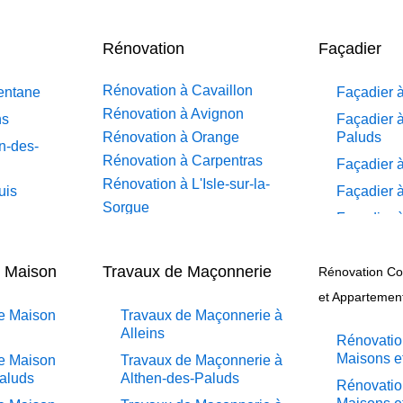
Rénovation
Façadier
Rénovation à Cavaillon
entane
Façadier à
Rénovation à Avignon
ns
Façadier à
Rénovation à Orange
Paluds
en-des-
Rénovation à Carpentras
Façadier 
Rénovation à L'Isle-sur-la-
uis
Façadier à
Sorgue
Façadier 
Rénovation à Apt
beau
Façadier 
Rénovation à Pertuis
e Maison
Travaux de Maçonnerie
ns
Rénovation Co
Façadier 
Rénovation à Sorgues
AvignonFa
et Appartemen
non
Rénovation à Le Pontet
de Maison
Travaux de Maçonnerie à
Façadier 
Rénovation à Vaison-la-
umettes
Alleins
Rénovatio
Façadier 
Romaine
umont-de-
Maisons e
de Maison
Travaux de Maçonnerie à
Rénovation à Bollène
Façadier 
Paluds
Althen-des-Paluds
Rénovatio
de-Pertuis
Rénovation à Monteux
rrides