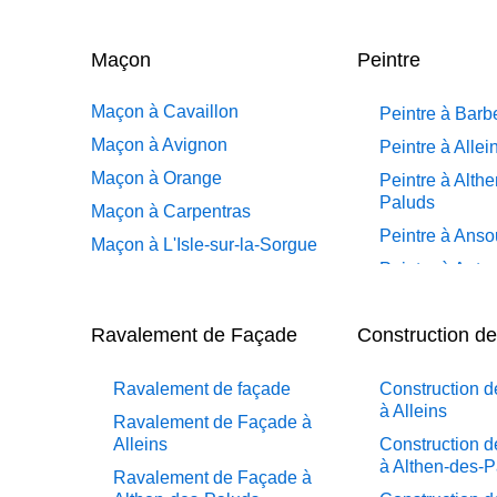
Maçon
Peintre
Maçon à Cavaillon
Peintre à Barb
Maçon à Avignon
Peintre à Allei
Maçon à Orange
Peintre à Alth
Paluds
Maçon à Carpentras
Peintre à Anso
Maçon à L'Isle-sur-la-Sorgue
Peintre à Apt
Maçon à Apt
Peintre à Auri
Maçon à Pertuis
Ravalement de Façade
Construction d
Peintre à Auro
Maçon à Sorgues
Peintre à Avig
Maçon à Le Pontet
Ravalement de façade
Construction 
Peintre à Bea
Maçon à Vaison-la-Romaine
à Alleins
Ravalement de Façade à
Peintre à Bea
Maçon à Bollène
Alleins
Construction 
Pertuis
à Althen-des-
Maçon à Monteux
Ravalement de Façade à
Peintre à Béda