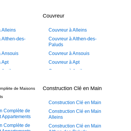
Couvreur
 Alleins
Couvreur à Alleins
 Althen-des-
Couvreur à Althen-des-
Paluds
à Ansouis
Couvreur à Ansouis
 Apt
Couvreur à Apt
à Auribeau
Couvreur à Auribeau
à Aurons
Couvreur à Aurons
Construction Clé en Main
mplète de Maisons
à
Couvreur à Avignon
çadier à
ts
Couvreur à Barbentane
Construction Clé en Main
à Barbentane
Couvreur à Beaumettes
n Complète de
Construction Clé en Main
à Beaumettes
Couvreur à Beaumont-
t Appartements
Alleins
à Beaumont-
de-Pertuis
n Complète de
Construction Clé en Main
Couvreur à Bédarrides