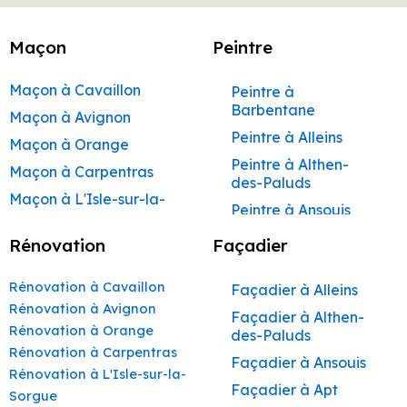
Maçon
Peintre
Maçon à Cavaillon
Peintre à
Barbentane
Maçon à Avignon
Peintre à Alleins
Maçon à Orange
Peintre à Althen-
Maçon à Carpentras
des-Paluds
Maçon à L'Isle-sur-la-
Peintre à Ansouis
Sorgue
Peintre à Apt
Rénovation
Façadier
Maçon à Apt
Peintre à Auribeau
Maçon à Pertuis
Rénovation à Cavaillon
Façadier à Alleins
Peintre à Aurons
Maçon à Sorgues
Rénovation à Avignon
Façadier à Althen-
Peintre à Avignon
Rénovation à Orange
Maçon à Le Pontet
des-Paluds
Peintre à
Rénovation à Carpentras
Maçon à Vaison-la-
Façadier à Ansouis
Beaumettes
Rénovation à L'Isle-sur-la-
Romaine
Façadier à Apt
Peintre à Beaumont-
Sorgue