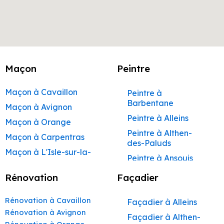
Maçon
Peintre
Maçon à Cavaillon
Peintre à
Barbentane
Maçon à Avignon
Peintre à Alleins
Maçon à Orange
Peintre à Althen-
Maçon à Carpentras
des-Paluds
Maçon à L'Isle-sur-la-
Peintre à Ansouis
Sorgue
Peintre à Apt
Rénovation
Façadier
Maçon à Apt
Peintre à Auribeau
Maçon à Pertuis
Rénovation à Cavaillon
Façadier à Alleins
Peintre à Aurons
Maçon à Sorgues
Rénovation à Avignon
Façadier à Althen-
Peintre à Avignon