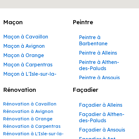
Maçon
Peintre
Maçon à Cavaillon
Peintre à
Barbentane
Maçon à Avignon
Peintre à Alleins
Maçon à Orange
Peintre à Althen-
Maçon à Carpentras
des-Paluds
Maçon à L'Isle-sur-la-
Peintre à Ansouis
Sorgue
Peintre à Apt
Rénovation
Façadier
Maçon à Apt
Peintre à Auribeau
Maçon à Pertuis
Rénovation à Cavaillon
Façadier à Alleins
Peintre à Aurons
Maçon à Sorgues
Rénovation à Avignon
Façadier à Althen-
Peintre à Avignon
Rénovation à Orange
Maçon à Le Pontet
des-Paluds
Peintre à
Rénovation à Carpentras
Maçon à Vaison-la-
Façadier à Ansouis
Beaumettes
Rénovation à L'Isle-sur-la-
Romaine