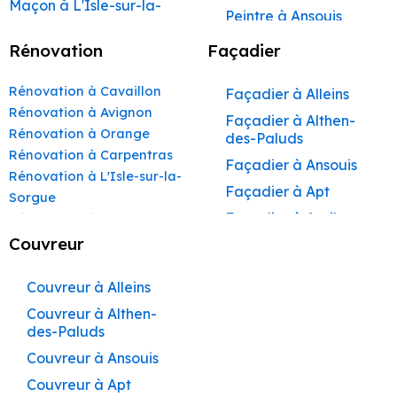
Maçon à L'Isle-sur-la-
Peintre à Ansouis
Sorgue
Peintre à Apt
Rénovation
Façadier
Maçon à Apt
Peintre à Auribeau
Maçon à Pertuis
Rénovation à Cavaillon
Façadier à Alleins
Peintre à Aurons
Maçon à Sorgues
Rénovation à Avignon
Façadier à Althen-
Peintre à Avignon
Rénovation à Orange
Maçon à Le Pontet
des-Paluds
Peintre à
Rénovation à Carpentras
Maçon à Vaison-la-
Façadier à Ansouis
Beaumettes
Rénovation à L'Isle-sur-la-
Romaine
Façadier à Apt
Peintre à Beaumont-
Sorgue
Maçon à Bollène
de-Pertuis
Façadier à Auribeau
Rénovation à Apt
Maçon à Monteux
Peintre à Bédarrides
Rénovation à Pertuis
Couvreur
Façadier à Aurons
Rénovation à Sorgues
Maçon à Valréas
Peintre à Bollène
Façadier à
Rénovation à Le Pontet
Couvreur à Alleins
AvignonFaçadier à
Maçon à Morières-lès-
Peintre à Bonnieux
Rénovation à Vaison-la-
Avignon
Couvreur à Althen-
Façadier à
Peintre à Buoux
Romaine
des-Paluds
Barbentane
Maçon à Vedène
Peintre à Cabannes
Rénovation à Bollène
Couvreur à Ansouis
Façadier à
Maçon à Pernes-les-
Rénovation à Monteux
Peintre à Cabrières-
Beaumettes
Couvreur à Apt
d’Aigues
Rénovation à Valréas
Fontaines