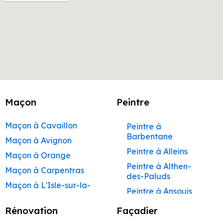
Maçon
Peintre
Maçon à Cavaillon
Peintre à
Barbentane
Maçon à Avignon
Peintre à Alleins
Maçon à Orange
Peintre à Althen-
Maçon à Carpentras
des-Paluds
Maçon à L'Isle-sur-la-
Peintre à Ansouis
Sorgue
Peintre à Apt
Rénovation
Façadier
Maçon à Apt
Peintre à Auribeau